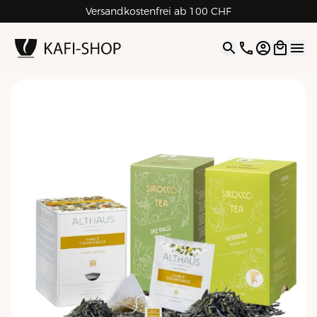
Rechnungskauf für Geschäftskunden
Versandkostenfrei ab 100 CHF
4.9
| 5.0
Google
Open opti