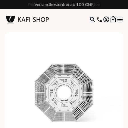
Rechnungskauf für Geschäftskunden
Versandkostenfrei ab 100 CHF
4.9
| 5.0
Google
Open opti