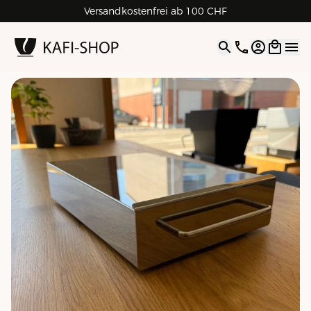
Versandkostenfrei ab 100 CHF
4.9
| 5.0
Google
Open opti