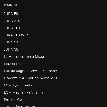
Produkte
JURA E8
JURA Z10
JURA J10
JURA J10 Twin
JURA C3
JURA C8
La Marzocco Linea Micra
Mazzer Philos
Eureka Mignon Specialita Smart
Fiorenzato AllGround Sense Plus
ECM Synchronika
ECM Mechanika VI Slim
Profitec Go
JURA Claris Smart+ 3er