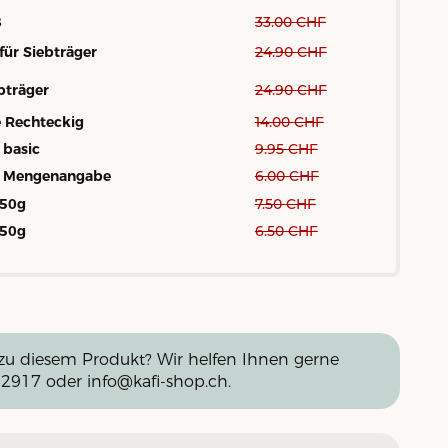
8
33.00
CHF
für Siebträger
24.90
CHF
bträger
24.90
CHF
 Rechteckig
14.00
CHF
 basic
9.95
CHF
t Mengenangabe
6.00
CHF
250g
7.50
CHF
250g
6.50
CHF
zu diesem Produkt? Wir helfen Ihnen gerne
 2917
oder
info@kafi-shop.ch
.