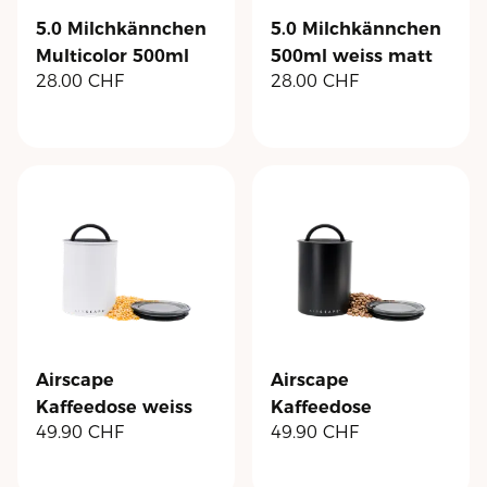
5.0 Milchkännchen
5.0 Milchkännchen
Multicolor 500ml
500ml weiss matt
28.00
CHF
28.00
CHF
Airscape
Airscape
Kaffeedose weiss
Kaffeedose
49.90
CHF
49.90
CHF
matt
schwarz matt