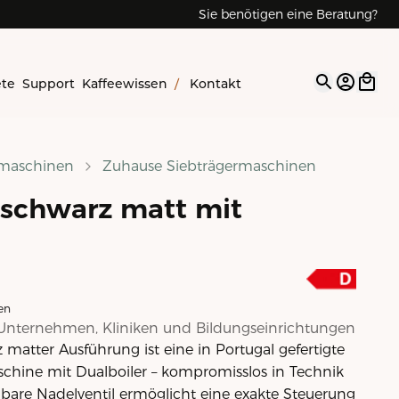
Sie benötigen eine Beratung?
Reparaturen & Service
ete
Support
Kaffeewissen
/
Kontakt
Open op
emaschinen
Zuhause Siebträgermaschinen
- schwarz matt mit
en
Unternehmen, Kliniken und Bildungseinrichtungen
 matter Ausführung ist eine in Portugal gefertigte
chine mit Dualboiler – kompromisslos in Technik
lbare Nadelventil ermöglicht eine exakte Steuerung