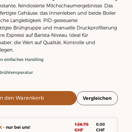
stante, feindosierte Milchschaumergebnisse. Das
gefertigte Gehäuse, das Innenleben und beide Boiler
che Langlebigkeit. PID-gesteuerte
ttigte Brühgruppe und manuelle Druckprofilierung
e Espressi auf Barista-Niveau. Ideal für
aber, die Wert auf Qualität, Kontrolle und
legen.
ein einfaches Handling
e Brühtemperatur
In den Warenkorb
Vergleichen
126.75
0.00
K
- nur bei uns!
CHF
CHF