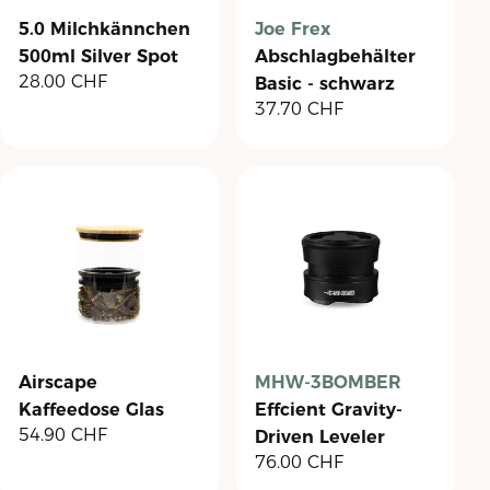
5.0 Milchkännchen
Joe Frex
500ml Silver Spot
Abschlagbehälter
28.00
CHF
Basic - schwarz
37.70
CHF
Airscape
MHW-3BOMBER
Kaffeedose Glas
Effcient Gravity-
54.90
CHF
Driven Leveler
76.00
CHF
58.5mm