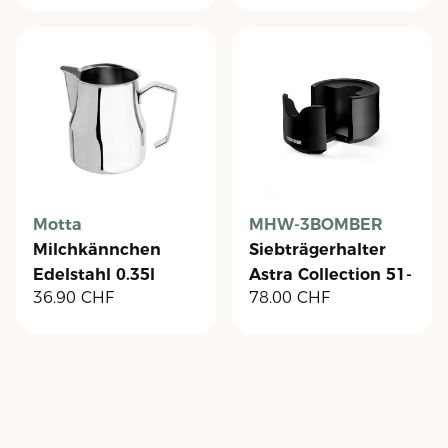
Motta
MHW-3BOMBER
Milchkännchen
Siebträgerhalter
Edelstahl 0.35l
Astra Collection 51-
36.90
CHF
78.00
CHF
58mm