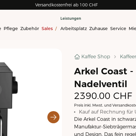
Versandkostenfrei ab 100 CHF
Rechnungskauf für Geschäftskunden
Leistungen
e
Pflege
Zubehör
Sales
/
Arbeitsplatz
Zuhause
Service
Mi
Kaffee Shop
Kaffe
Arkel Coast 
Nadelventil
2390.00
CHF
Preis inkl. Mwst. und Versandkost
Kauf auf Rechnung für 
Die Arkel Coast in schwarz
Manufaktur-Siebträgermas
und Design. Das fein rege