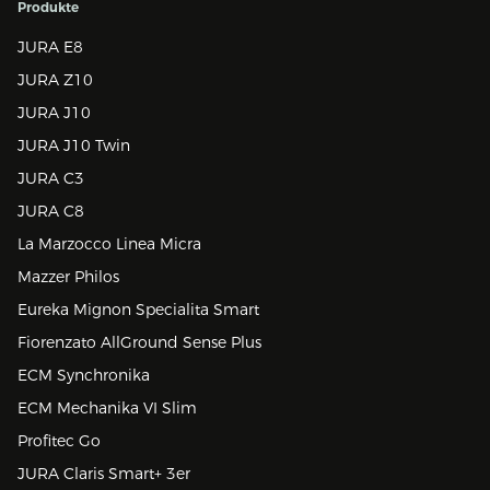
Produkte
JURA E8
JURA Z10
JURA J10
JURA J10 Twin
JURA C3
JURA C8
La Marzocco Linea Micra
Mazzer Philos
Eureka Mignon Specialita Smart
Fiorenzato AllGround Sense Plus
ECM Synchronika
ECM Mechanika VI Slim
Profitec Go
JURA Claris Smart+ 3er