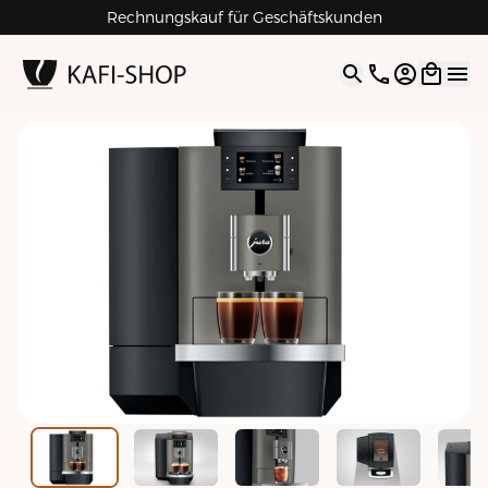
Rechnungskauf für Geschäftskunden
4.9
| 5.0
Google
Open opti