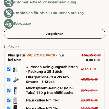
automatische Milchsystemreinigung
Empfohlen für bis zu 100 Tassen pro Tag
Teewasser
Vergleichen
Lieferzeit:
Plus gratis
WELCOME PACK
- nur
164.35
CHF
bei uns!
0.00 CHF
3-Phasen-Reinigungstabletten
41.65
CHF
- Packung à 25 Stück
Filterpatrone CLARIS Pro
40.05
CHF
Smart+ - 1 Stück
Milchsystem-Reiniger (Mini-
25.75
CHF
Tabs) 180 g Nachfüllflasche
Hauskaffee N°1 1kg
29.00
CHF
Hauskaffee N°2 1kg
22.00
CHF