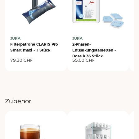
JURA
JURA
J
Filterpatrone CLARIS Pro
2-Phasen-
Mi
Smart maxi - 1 Stück
Entkalkungstabletten -
Dose à 36 Stück
79.30
CHF
55.00
CHF
1
Zubehör