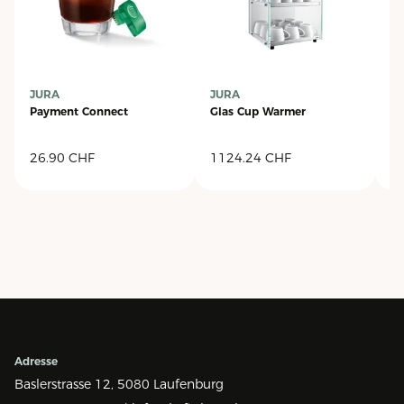
JURA
JURA
J
Payment Connect
Glas Cup Warmer
Co
26.90
CHF
1124.24
CHF
2
Adresse
Baslerstrasse 12,
5080 Laufenburg