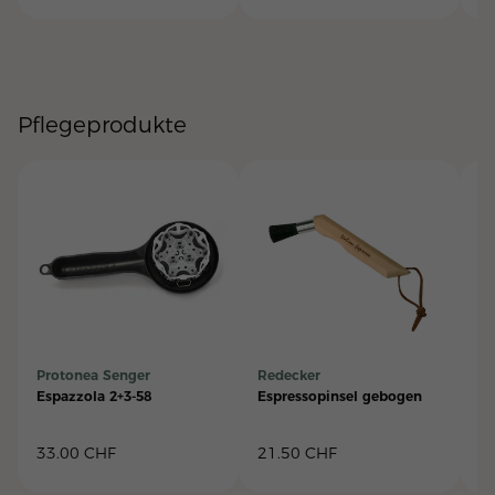
Pflegeprodukte
Protonea Senger
Redecker
LF
Espazzola 2+3-58
Espressopinsel gebogen
Gr
33.00
CHF
21.50
CHF
2