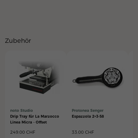
Zubehör
noto Studio
Protonea Senger
Br
Drip Tray für La Marzocco
Espazzola 2+3-58
Gr
Linea Micra - Offset
Si
sc
249.00
CHF
33.00
CHF
5