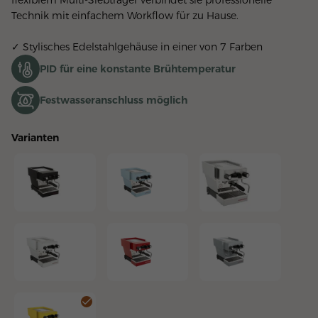
flexiblem Multi-Siebträger verbindet sie professionelle 
Technik mit einfachem Workflow für zu Hause.
✓ Stylisches Edelstahlgehäuse in einer von 7 Farben
PID für eine konstante Brühtemperatur
Festwasseranschluss möglich
Varianten
Linea Micra Schwarz
Linea Micra Hellblau
Linea Micra Brushed St
Linea Micra Weiss
Linea Micra Rot
Linea Micra Silber