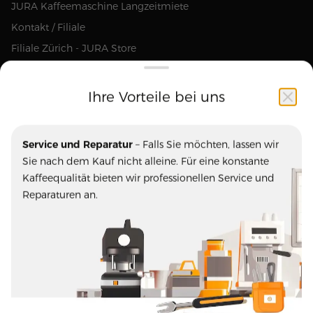
JURA Kaffeemaschine Langzeitmiete
Kontakt / Filiale
Filiale Zürich - JURA Store
Ihre Vorteile bei uns
Unsere Marken
Service und Reparatur
– Falls Sie möchten, lassen wir
Ascaso
Blasercafe
Sie nach dem Kauf nicht alleine. Für eine konstante
ECM
Eureka
Kaffeequalität bieten wir professionellen Service und
Fiorenzato
JURA
Reparaturen an.
La Marzocco
La Semeuse
Mazzer
Olympia Express
Pausa Caffe
Profitec
Rast Kaffee
Rocket
Stoll Kaffee
Turm Kaffee