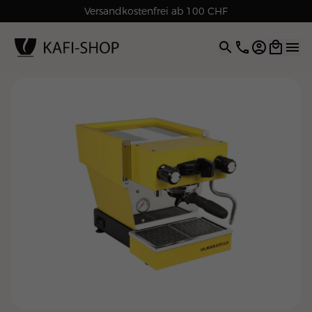
Rechnungskauf für Geschäftskunden
Versandkostenfrei ab 100 CHF
4.9
| 5.0
Google
Open opti