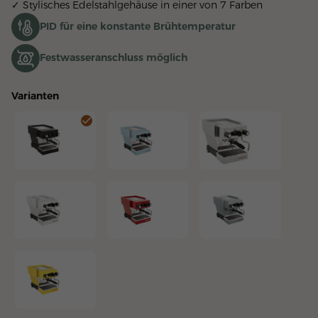
✓ Stylisches Edelstahlgehäuse in einer von 7 Farben
PID für eine konstante Brühtemperatur
Festwasseranschluss möglich
Varianten
Linea Micra Schwarz
Linea Micra Hellblau
Linea Micra Brushed St
Linea Micra Weiss
Linea Micra Rot
Linea Micra Silber
Linea Micra Gelb