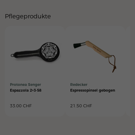
Pflegeprodukte
Protonea Senger
Redecker
LF
Espazzola 2+3-58
Espressopinsel gebogen
Gr
33.00
CHF
21.50
CHF
2