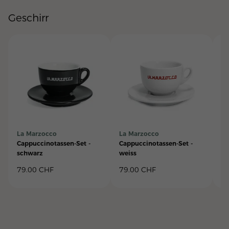
Geschirr
La Marzocco
La Marzocco
La
Cappuccinotassen-Set -
Cappuccinotassen-Set -
Ca
schwarz
weiss
"L
79.00
CHF
79.00
CHF
3