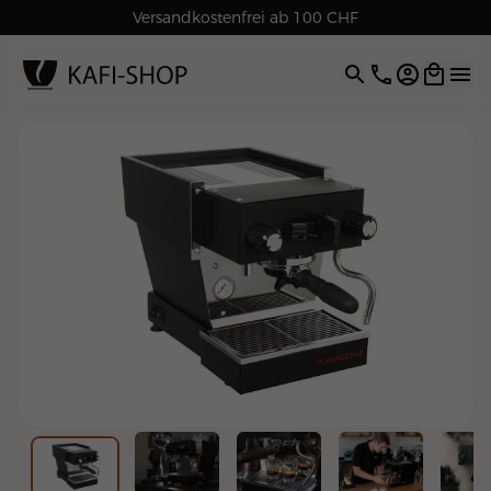
Rechnungskauf für Geschäftskunden
Versandkostenfrei ab 100 CHF
4.9
| 5.0
Google
Open opti