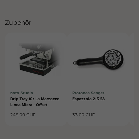
Zubehör
noto Studio
Protonea Senger
Br
Drip Tray für La Marzocco
Espazzola 2+3-58
Gr
Linea Micra - Offset
Si
sc
249.00
CHF
33.00
CHF
5