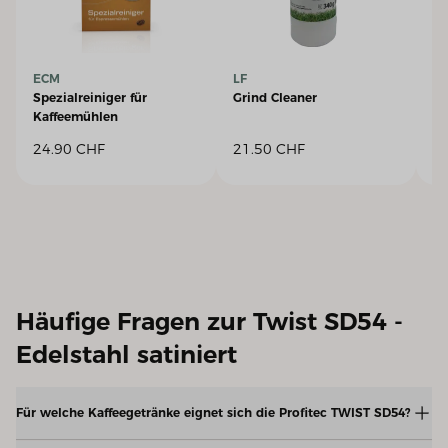
ECM
LF
ce
Spezialreiniger für
Grind Cleaner
Ma
Kaffeemühlen
24.90
CHF
21.50
CHF
1
Häufige Fragen zur Twist SD54 -
Edelstahl satiniert
Für welche Kaffeegetränke eignet sich die Profitec TWIST SD54?