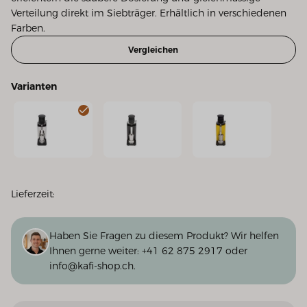
Verteilung direkt im Siebträger. Erhältlich in verschiedenen
Farben.
Vergleichen
Varianten
Twist SD54 - Edelstahl satiniert
Twist SD54 - matt schwarz
Twist SD54 - matt gelb
Lieferzeit:
Haben Sie Fragen zu diesem Produkt? Wir helfen
Ihnen gerne weiter:
+41 62 875 2917
oder
info@kafi-shop.ch
.