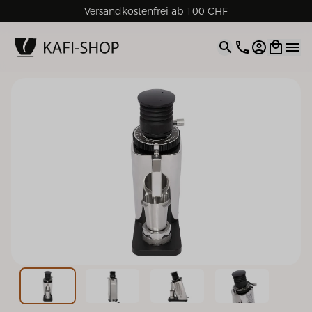
Versandkostenfrei ab 100 CHF
4.9
| 5.0
Google
Open opti