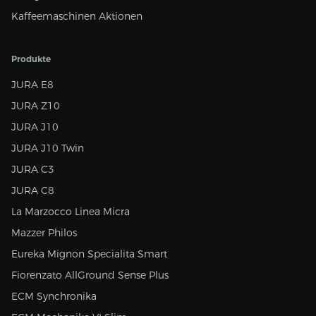
Kaffeemaschinen Aktionen
Produkte
JURA E8
JURA Z10
JURA J10
JURA J10 Twin
JURA C3
JURA C8
La Marzocco Linea Micra
Mazzer Philos
Eureka Mignon Specialita Smart
Fiorenzato AllGround Sense Plus
ECM Synchronika