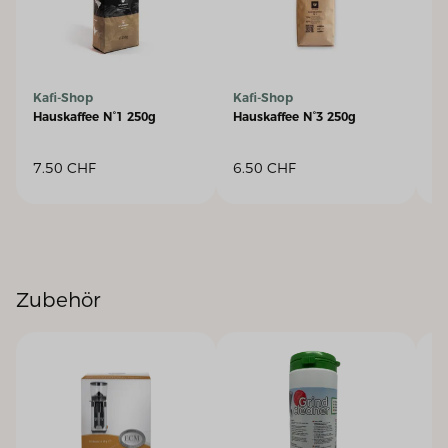
Kafi-Shop
Kafi-Shop
Ka
Hauskaffee N°1 250g
Hauskaffee N°3 250g
Ha
7.50
CHF
6.50
CHF
2
Zubehör