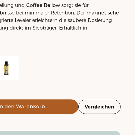
tellung und
Coffee Bellow
sorgt sie für
bnisse bei minimaler Retention. Der
magnetische
rierte Leveler erleichtern die saubere Dosierung
ng direkt im Siebträger. Erhältlich in
iert
att schwarz
ist SD54 - matt gelb
In den Warenkorb
Vergleichen