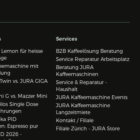
s
Services
 Lemon für heisse
B2B Kaffeelösung Beratung
age
Service Reparatur Arbeitsplatz
eemaschine mit
Beratung JURA
lung
Kaffeemaschinen
Twin vs. JURA GIGA
Service & Reparatur -
Haushalt
i G vs. Mazzer Mini
JURA Kaffeemaschine Events
los Single Dose
JURA Kaffeemaschine
ahrungen
Langzeitmiete
ika PID
Kontakt / Filiale
n: Espresso pur
Filiale Zürich - JURA Store
D 2026 -