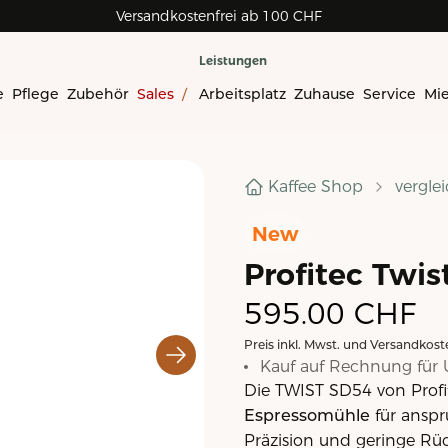
Versandkostenfrei ab 100 CHF
Leistungen
e
Pflege
Zubehör
Sales
/
Arbeitsplatz
Zuhause
Service
Mi
Kaffee Shop
vergle
New
Profitec Twi
595.00
CHF
Preis inkl. Mwst. und Versandkost
Kauf auf Rechnung für 
Die TWIST SD54 von Profi
Espressomühle
für anspru
Präzision und geringe Rü