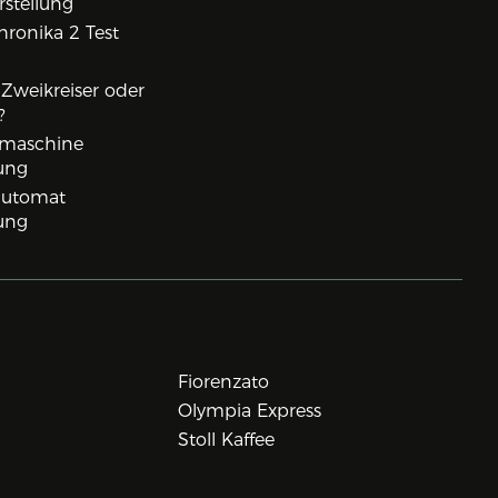
rstellung
ronika 2 Test
, Zweikreiser oder
?
rmaschine
ung
lautomat
ung
Fiorenzato
Olympia Express
Stoll Kaffee