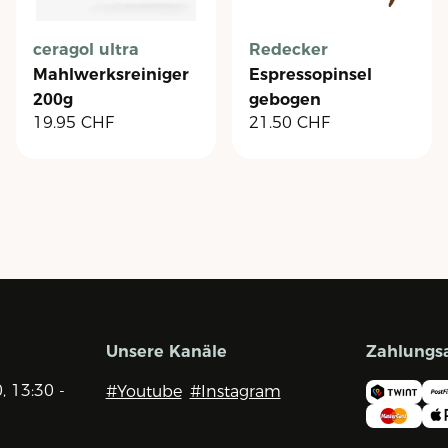
ceragol ultra
Redecker
Mahlwerksreiniger
Espressopinsel
200g
gebogen
19.95
CHF
21.50
CHF
Unsere Kanäle
Zahlungs
0, 13:30 -
#Youtube
#Instagram