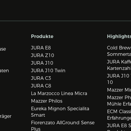
Produkte
Highlight
JURA E8
Cold Brew
use
Sommert
JURA Z10
JURA Kaff
JURA J10
Kartenzah
aten
JURA J10 Twin
JURA J10 
JURA C3
10
JURA C8
Mazzer Min
La Marzocco Linea Micra
Mazzer Phi
Mazzer Philos
Mühle Erf
Eureka Mignon Specialita
ECM Class
Smart
räger
Erfahrunge
Fiorenzato AllGround Sense
JURA E8 S
Plus