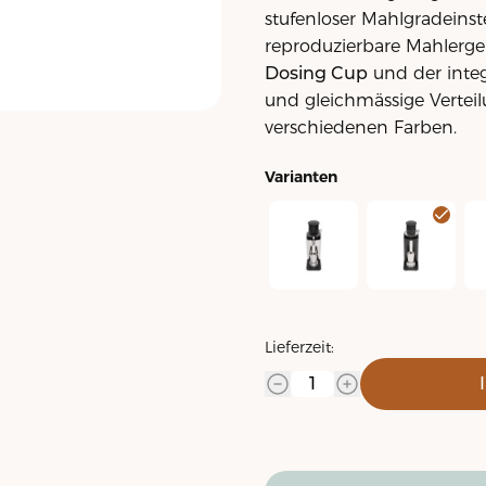
stufenloser Mahlgradeins
reproduzierbare Mahlerge
Dosing Cup
und der integ
und gleichmässige Verteilu
verschiedenen Farben.
Varianten
Twist SD54 - Edelstahl satin
Twist SD54 - m
Tw
Lieferzeit: