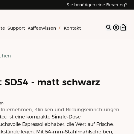
Sie benötigen eine Beratung?
ete
Support
Kaffeewissen
/
Kontakt
Open op
ichen
st SD54 - matt schwarz
en
Unternehmen, Kliniken und Bildungseinrichtungen
tec ist eine kompakte
Single-Dose
chsvolle Espressoliebhaber, die Wert auf Frische,
ckstände legen. Mit
54-mm-Stahlmahlscheiben
,