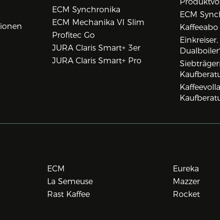
Produktvo
ECM Synchronika
ECM Synch
ECM Mechanika VI Slim
tionen
Kaffeeabo
Ihre Vorteile bei uns
Profitec Go
Einkreiser
JURA Claris Smart+ 3er
Dualboiler
JURA Claris Smart+ Pro
Siebträge
Kaufberat
Kaffeevol
Kaufberat
ECM
Eureka
La Semeuse
Mazzer
Rast Kaffee
Rocket