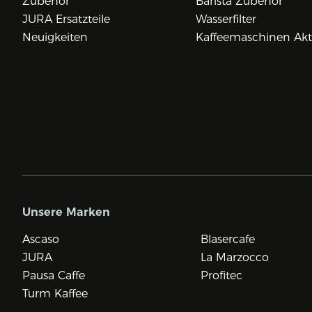
Zubehör
Barista Zubehör
JURA Ersatzteile
Wasserfilter
Neuigkeiten
Kaffeemaschinen Ak
Service und Reparatur
– Falls Sie möchten, lassen wir Sie
nach dem Kauf nicht alleine. Für eine konstante
Kaffeequalität bieten wir professionellen Service und
Reparaturen an.
Unsere Marken
Ascaso
Blasercafe
JURA
La Marzocco
Pausa Caffe
Profitec
Turm Kaffee