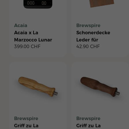
Acaia
Brewspire
Acaia x La
Schonerdecke
Marzocco Lunar
Leder für
399.00
CHF
42.90
CHF
Brew-by-Weight
Tassenblech - Linea
Espressowaage
Mini R
Brewspire
Brewspire
Griff zu La
Griff zu La