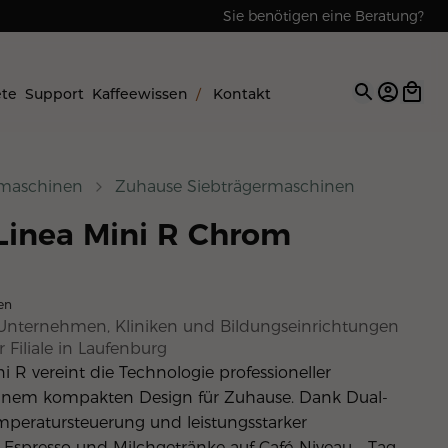
Sie benötigen eine Beratung?
Reparaturen & Service
ete
Support
Kaffeewissen
/
Kontakt
Open op
emaschinen
Zuhause Siebträgermaschinen
Linea Mini R Chrom
en
Unternehmen, Kliniken und Bildungseinrichtungen
 Filiale in
Laufenburg
 R vereint die Technologie professioneller 
inem kompakten Design für Zuhause. Dank Dual-
emperatursteuerung und leistungsstarker 
Espresso und Milchgetränke auf Café-Niveau – Tag 