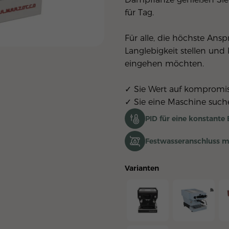
für Tag.
Für alle, die höchste Ans
Langlebigkeit stellen und
eingehen möchten.
✓ Sie Wert auf kompromis
✓ Sie eine Maschine such
PID für eine konstant
Festwasseranschluss m
Varianten
Linea Mini R Schwarz
Linea Mini R He
Li