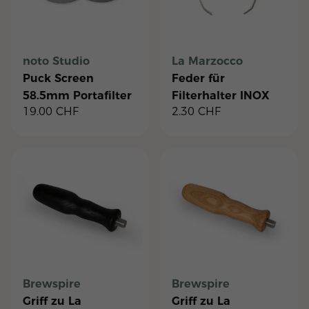
noto Studio
La Marzocco
Puck Screen
Feder für
58.5mm Portafilter
Filterhalter INOX
19.00
CHF
2.30
CHF
mit Loch
Brewspire
Brewspire
Griff zu La
Griff zu La