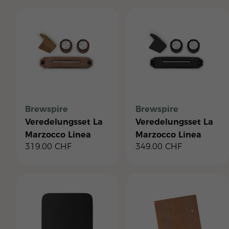
Brewspire
Brewspire
Veredelungsset La
Veredelungsset La
Marzocco Linea
Marzocco Linea
319.00
CHF
349.00
CHF
Mini R - Nussholz
Mini R Eiche,
schwarz gebeizt