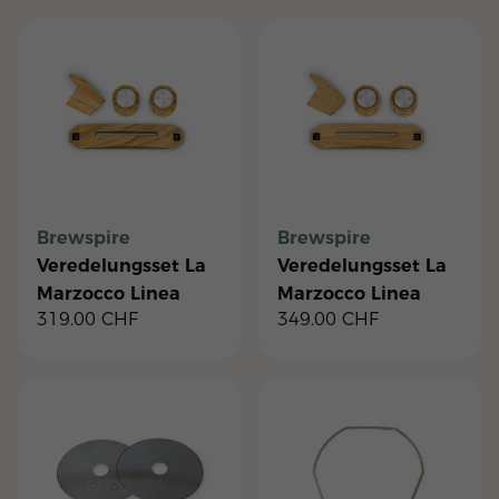
Brewspire
Brewspire
Veredelungsset La
Veredelungsset La
Marzocco Linea
Marzocco Linea
319.00
CHF
349.00
CHF
Mini R - Olivenholz
Mini R Eichenholz