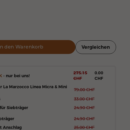
In den Warenkorb
Vergleichen
275.15
0.00
K
- nur bei uns!
CHF
CHF
r La Marzocco Linea Micra & Mini
79.00
CHF
8
33.00
CHF
für Siebträger
24.90
CHF
bträger
24.90
CHF
t Anschlag
25.00
CHF