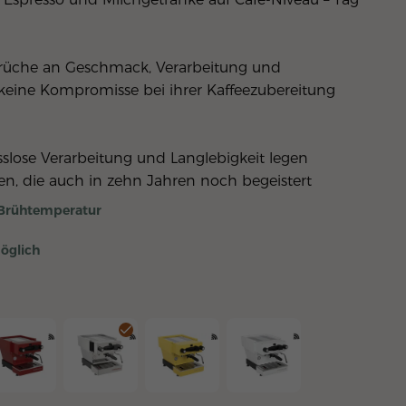
prüche an Geschmack, Verarbeitung und 
 keine Kompromisse bei ihrer Kaffeezubereitung 
slose Verarbeitung und Langlebigkeit legen
en, die auch in zehn Jahren noch begeistert
e Brühtemperatur
öglich
llblau
nea Mini R Rot
Linea Mini R Chrom
Linea Mini R Gelb
Linea Mini R Weiss