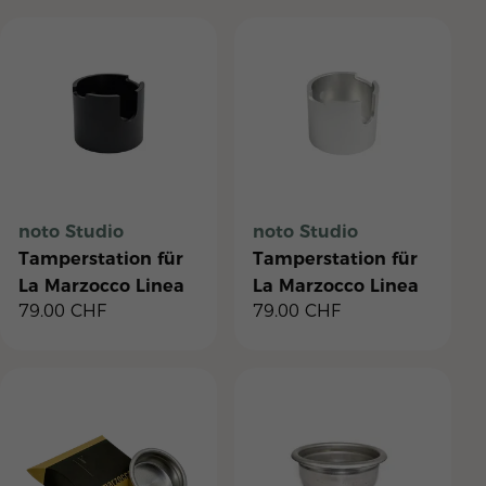
noto Studio
noto Studio
Tamperstation für
Tamperstation für
La Marzocco Linea
La Marzocco Linea
79.00
CHF
79.00
CHF
Micra & Mini R -
Micra & Mini R -
Schwarz
Silber