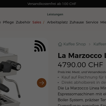
Versandkostenfrei ab 100 CHF
Rechnungskauf für Geschäftskunden
Leistungen
e
Pflege
Zubehör
Sales
/
Arbeitsplatz
Zuhause
Service
Mi
Kaffee Shop
Kaffe
La Marzocco 
4790.00
CHF
Preis inkl. Mwst. und Versandkost
Kauf auf Rechnung für 
Direkt abholbereit in der
Die La Marzocco Linea Mini
Espressomaschinen mit e
Boiler-System, präziser T
Dampflanze genießen Sie 