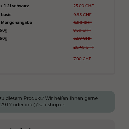
x 1.2l schwarz
25.00
CHF
 basic
9.95
CHF
t Mengenangabe
6.00
CHF
250g
7.50
CHF
250g
6.50
CHF
26.40
CHF
7.00
CHF
zu diesem Produkt? Wir helfen Ihnen gerne
 2917
oder
info@kafi-shop.ch
.